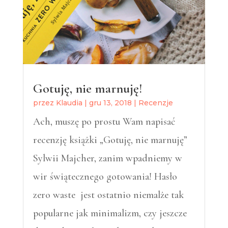
Gotuję, nie marnuję!
przez
Klaudia
|
gru 13, 2018
|
Recenzje
Ach, muszę po prostu Wam napisać
recenzję książki „Gotuję, nie marnuję”
Sylwii Majcher, zanim wpadniemy w
wir świątecznego gotowania! Hasło
zero waste jest ostatnio niemalże tak
popularne jak minimalizm, czy jeszcze