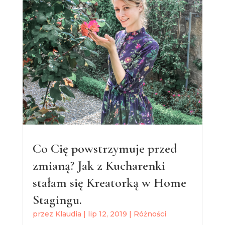
Co Cię powstrzymuje przed
zmianą? Jak z Kucharenki
stałam się Kreatorką w Home
Stagingu.
przez
Klaudia
|
lip 12, 2019
|
Różności