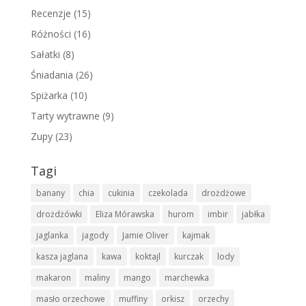
Recenzje
(15)
Różności
(16)
Sałatki
(8)
Śniadania
(26)
Spiżarka
(10)
Tarty wytrawne
(9)
Zupy
(23)
Tagi
banany
chia
cukinia
czekolada
drożdżowe
drożdżówki
Eliza Mórawska
hurom
imbir
jabłka
jaglanka
jagody
Jamie Oliver
kajmak
kasza jaglana
kawa
koktajl
kurczak
lody
makaron
maliny
mango
marchewka
masło orzechowe
muffiny
orkisz
orzechy