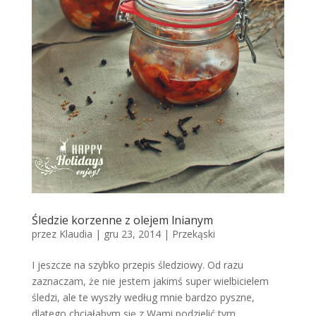
Śledzie korzenne z olejem lnianym
przez
Klaudia
|
gru 23, 2014
|
Przekąski
I jeszcze na szybko przepis śledziowy. Od razu
zaznaczam, że nie jestem jakimś super wielbicielem
śledzi, ale te wyszły według mnie bardzo pyszne,
dlatego chciałabym się z Wami podzielić tym