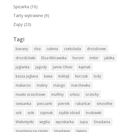
Spiżarka
(10)
Tarty wytrawne
(9)
Zupy
(23)
Tagi
banany
chia
cukinia
czekolada
drożdżowe
drożdżówki
Eliza Mórawska
hurom
imbir
jabłka
jaglanka
jagody
Jamie Oliver
kajmak
kasza jaglana
kawa
koktajl
kurczak
lody
makaron
maliny
mango
marchewka
masło orzechowe
muffiny
orkisz
orzechy
owsianka
pieczarki
piernik
rabarbar
smoothie
sok
soki
szpinak
szybki obiad
truskawki
Walentynki
wigilia
wyciskarka
zupa
Śniadania
śniadania na ciepło
śniadanie
święta