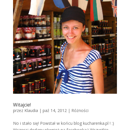
Witajcie!
przez
Klaudia
|
paź 14, 2012
|
Różności
No i stało się! Powstał w końcu blog kucharenka.pl ! :)
Wczoraj dodany również na facebooka:) Wszystkie