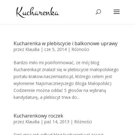
Kucharenka w plebiscycie i balkonowe uprawy
przez
Klaudia
|
cze 5, 2014
|
Różności
Bardzo miło mi poinformować, że mój blog
Kucharenka.pl znalazł się w plebiscycie małopolskiego
portalu krakow.naszemiasto.pl, którego celem jest
wyłonienie Najsmaczniejszego Bloga Małopolski:)
Codziennie można oddać 5 głosów na wybraną
kandydaturę, a plebiscyt trwa do...
Kucharenkowy roczek
przez
Klaudia
|
paź 14, 2013
|
Różności
Dziś mija rok odkąd blog kucharenka.pl zaczął