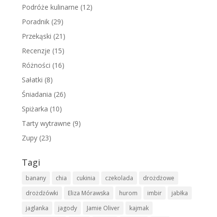
Podróże kulinarne
(12)
Poradnik
(29)
Przekąski
(21)
Recenzje
(15)
Różności
(16)
Sałatki
(8)
Śniadania
(26)
Spiżarka
(10)
Tarty wytrawne
(9)
Zupy
(23)
Tagi
banany
chia
cukinia
czekolada
drożdżowe
drożdżówki
Eliza Mórawska
hurom
imbir
jabłka
jaglanka
jagody
Jamie Oliver
kajmak