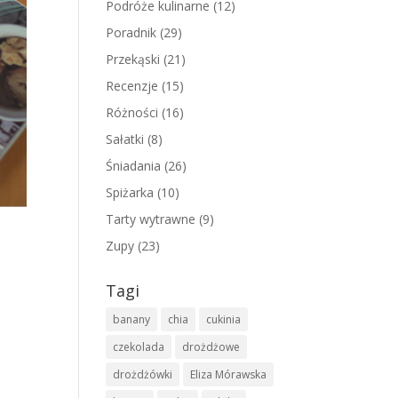
Podróże kulinarne
(12)
Poradnik
(29)
Przekąski
(21)
Recenzje
(15)
Różności
(16)
Sałatki
(8)
Śniadania
(26)
Spiżarka
(10)
Tarty wytrawne
(9)
Zupy
(23)
Tagi
banany
chia
cukinia
j
czekolada
drożdżowe
drożdżówki
Eliza Mórawska