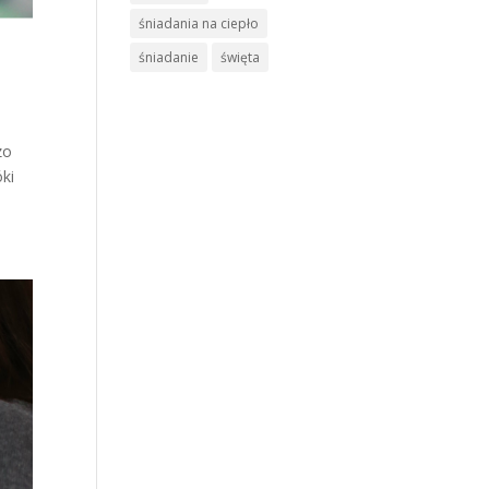
śniadania na ciepło
śniadanie
święta
zo
óki