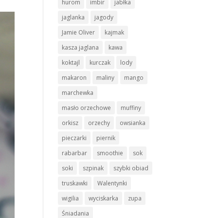
hurom
imbir
jabłka
jaglanka
jagody
Jamie Oliver
kajmak
kasza jaglana
kawa
koktajl
kurczak
lody
makaron
maliny
mango
marchewka
masło orzechowe
muffiny
orkisz
orzechy
owsianka
pieczarki
piernik
rabarbar
smoothie
sok
soki
szpinak
szybki obiad
truskawki
Walentynki
wigilia
wyciskarka
zupa
Śniadania