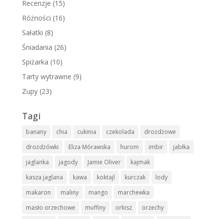
Recenzje
(15)
Różności
(16)
Sałatki
(8)
Śniadania
(26)
Spiżarka
(10)
Tarty wytrawne
(9)
Zupy
(23)
Tagi
banany
chia
cukinia
czekolada
drożdżowe
drożdżówki
Eliza Mórawska
hurom
imbir
jabłka
jaglanka
jagody
Jamie Oliver
kajmak
kasza jaglana
kawa
koktajl
kurczak
lody
makaron
maliny
mango
marchewka
masło orzechowe
muffiny
orkisz
orzechy