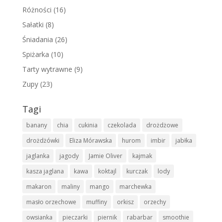
Różności
(16)
Sałatki
(8)
Śniadania
(26)
Spiżarka
(10)
Tarty wytrawne
(9)
Zupy
(23)
Tagi
banany
chia
cukinia
czekolada
drożdżowe
drożdżówki
Eliza Mórawska
hurom
imbir
jabłka
jaglanka
jagody
Jamie Oliver
kajmak
kasza jaglana
kawa
koktajl
kurczak
lody
makaron
maliny
mango
marchewka
masło orzechowe
muffiny
orkisz
orzechy
owsianka
pieczarki
piernik
rabarbar
smoothie