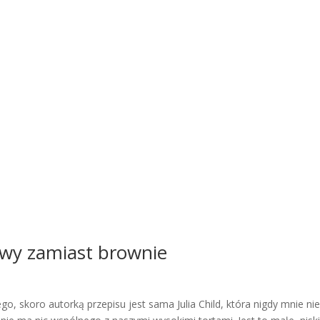
jabłka
e
ja
hurom
imbir
drożdżówki
Eliza Mórawska
jaglanka
akaron
maliny
marchewka
masło orzechowe
mango
muffiny
nak
wyciskark
szybki obiad
wigilia
truskawki
Walentynki