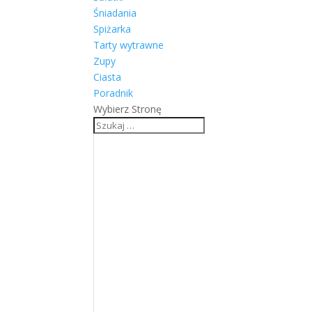
Poradnik
Wybierz Stronę
Francuski torcik czekolad
przez
Klaudia
|
paź 9, 2015
|
Ciasta
Ten deser absolutnie mnie zachwyca. Nic dziwneg
jeszcze w swoich propozycjach. Francuski torcik
skrywające w...
Co chcesz zjeść?
Szukaj:
Kategorie
Ciasta
(67)
Desery bez pieczenia
(19)
Makarony
(17)