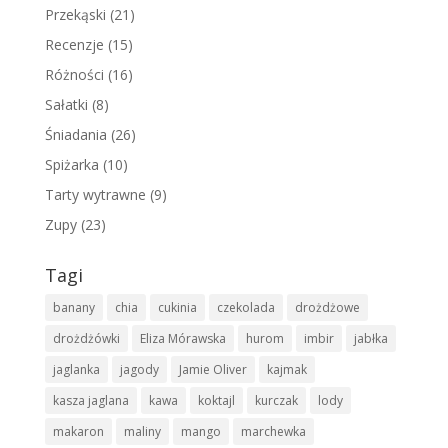
Przekąski
(21)
Recenzje
(15)
Różności
(16)
Sałatki
(8)
Śniadania
(26)
Spiżarka
(10)
Tarty wytrawne
(9)
Zupy
(23)
Tagi
banany
chia
cukinia
czekolada
drożdżowe
drożdżówki
Eliza Mórawska
hurom
imbir
jabłka
jaglanka
jagody
Jamie Oliver
kajmak
kasza jaglana
kawa
koktajl
kurczak
lody
makaron
maliny
mango
marchewka